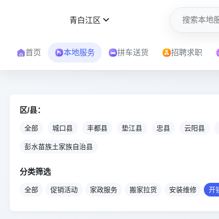
青白江区
首页
本地服务
拼车送货
招聘求职
区/县：
全部
城口县
丰都县
垫江县
忠县
云阳县
彭水苗族土家族自治县
分类筛选
全部
促销活动
家政服务
搬家拉货
安装维修
开