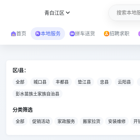
青白江区
首页
本地服务
拼车送货
招聘求职
区/县：
全部
城口县
丰都县
垫江县
忠县
云阳县
彭水苗族土家族自治县
分类筛选
全部
促销活动
家政服务
搬家拉货
安装维修
开