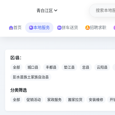
青白江区
首页
本地服务
拼车送货
招聘求职
区/县：
全部
城口县
丰都县
垫江县
忠县
云阳县
彭水苗族土家族自治县
分类筛选
全部
促销活动
家政服务
搬家拉货
安装维修
开