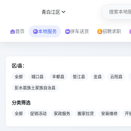
青白江区
首页
本地服务
拼车送货
招聘求职
区/县：
全部
城口县
丰都县
垫江县
忠县
云阳县
彭水苗族土家族自治县
分类筛选
全部
促销活动
家政服务
搬家拉货
安装维修
开