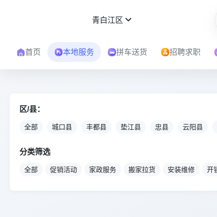
青白江区
首页
本地服务
拼车送货
招聘求职
区/县：
全部
城口县
丰都县
垫江县
忠县
云阳县
分类筛选
全部
促销活动
家政服务
搬家拉货
安装维修
开