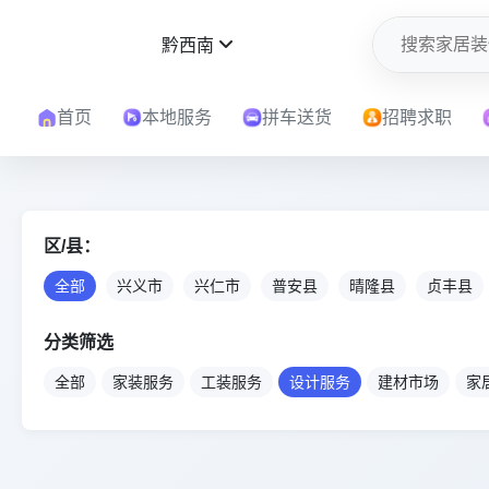
黔西南
首页
本地服务
拼车送货
招聘求职
区/县：
全部
兴义市
兴仁市
普安县
晴隆县
贞丰县
分类筛选
全部
家装服务
工装服务
设计服务
建材市场
家