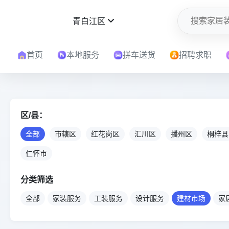
青白江区
首页
本地服务
拼车送货
招聘求职
区/县：
全部
市辖区
红花岗区
汇川区
播州区
桐梓县
仁怀市
分类筛选
全部
家装服务
工装服务
设计服务
建材市场
家