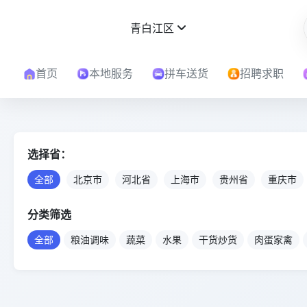
青白江区
首页
本地服务
拼车送货
招聘求职
选择省：
全部
北京市
河北省
上海市
贵州省
重庆市
分类筛选
全部
粮油调味
蔬菜
水果
干货炒货
肉蛋家禽