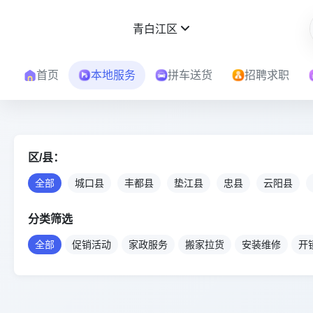
青白江区
首页
本地服务
拼车送货
招聘求职
区/县：
全部
城口县
丰都县
垫江县
忠县
云阳县
分类筛选
全部
促销活动
家政服务
搬家拉货
安装维修
开