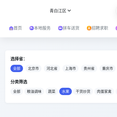
青白江区
首页
本地服务
拼车送货
招聘求职
选择省：
全部
北京市
河北省
上海市
贵州省
重庆市
分类筛选
全部
粮油调味
蔬菜
水果
干货炒货
肉蛋家禽